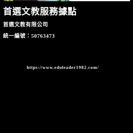
首選
文
教
服務
據點
首選文教有限公
司
統一編號
：50763473
地址：台北市中正區忠孝西路一段8號5樓
(
捷運
台北車站M8號出口正上方)
官方網站
：
https://www.eduleader1982.com/
客服電話：(02) 2388-1682
Facebook 粉絲頁
Line 線上客服
聯絡首選文教