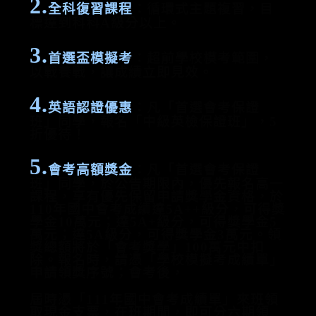
2.
全科復習課程
：循環式主題複習，目
標達到科科A級分以上。
3.
首選盃模擬考
：超前學校模考範圍，
以戰養戰，讓成績立即見效。
4.
英語認證優惠
：凡「首選會考保證
班」同學，報名「中級英檢保證班」，5
折優待！
5.
會考高額獎金
：凡「首選會考保證
班」同學，於公告期限內，優先報名高一
課程，享有優先保留申請獎學金資格，於
110年國中會考成績達5A++級分，可得獎
學金10萬元；達5A+級分，可得獎學金5
萬元；達5A級分，可得獎學金3萬元。領
獎總額將於「會考獎學」100萬元中扣
除。報名時，請憑「學校模擬考成績單」
申請領獎序號；會考後，
屆時憑「111年國中會考成績單」來班領
取現金支票，在班期間，即可分六期領