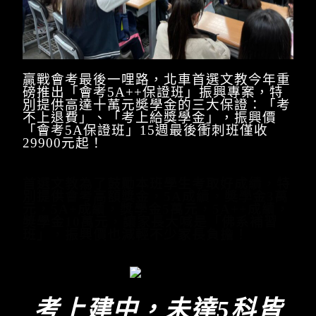
贏戰會考最後一哩路，北車首選文教今年重
磅推出「會考5A++保證班」振興專案，特
別提供高達十萭元奬學金的三大保證：「考
不上退費」、「考上給獎學金」，振興價
「會考5A保證班」15週最後衝刺班僅收
29900元起！
首選文教為了鼓勵本班學
生考取好成績，特
別提供會考高額獎金，5A成績，奬學金3萬
元，5A+成績，獎學金5萬元，5A++成績，
奬學金10萬元，讓家長大喊是「佛系補習
班」，振興價也減輕不少家長負擔！
考上建中，未達5科皆