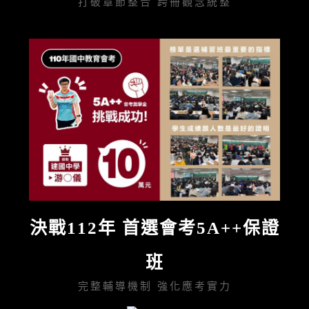
打破章節整合 跨冊觀念統整
決戰112年 首選會考5A++保證
班
完整輔導機制 強化應考實力