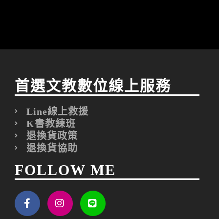
首選文教數位線上服務
Line線上救援
K書教練班
退換貨政策
退換貨協助
FOLLOW ME