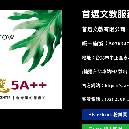
首選
文
教
服
首選文教有限公
司
統一編號
：5076347
地址：台北市中正區忠
(
捷運
台北車站M8號出
官方網站
：
https://ww
客服電話：(02) 2388-1
Facebook 粉絲頁