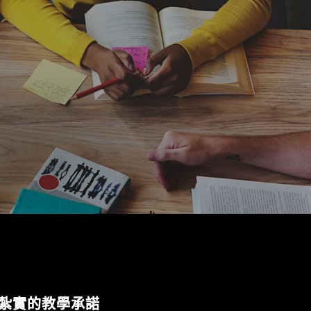
紮實的教學承諾