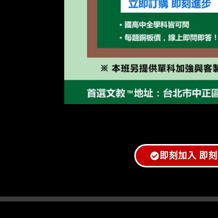
即刻加入 即