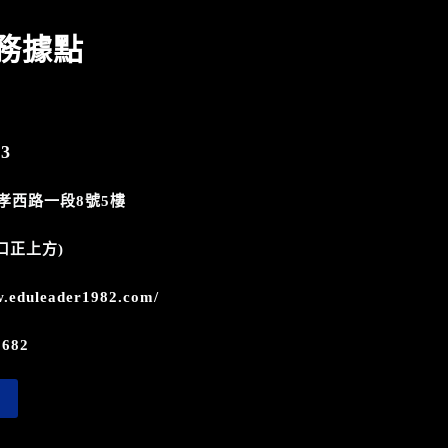
務
據點
3
孝西路一段8號5樓
口正上方)
w.eduleader1982.com/
682