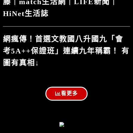
藤｜match生活網｜LIFE新聞｜
HiNet生活誌
網瘋傳！首選文教國八升國九「會
考5A++保證班」連續九年稱霸！ 有
圖有真相↓
看更多