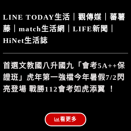
LINE TODAY生活｜觀傳媒｜蕃薯
藤｜match生活網｜LIFE新聞｜
HiNet生活誌
首選文教國八升國九「會考5A++保
證班」
虎年第一強檔今年暑假7/2閃
亮登場 戰勝112會考如虎添翼 ！
看更多