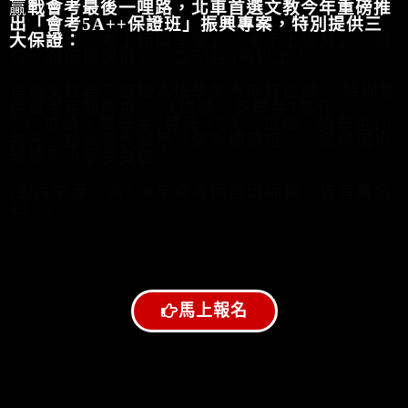
贏
戰會考最後一哩路，北車首選文教今年重磅推
出「會考5A++保證班」振興專案，特別提供三
大保證：
「考上給獎學金」
「
考不上退費」，還
有「超值振興價」，立刻省5萬以上！
首選文教為了鼓勵本班學
生考取好成績 ，特別提
供會考高額獎金，5A成績，奬學金3萬元，
5A+成績，獎學金5萬元，5A++成績，奬學金10
萬元，讓家長大喊是「佛系補習班」，振興價也
減輕不少家長負擔！
(圖片來源；為110年會
考保證班師資，皆有實名
制。)
馬上報名