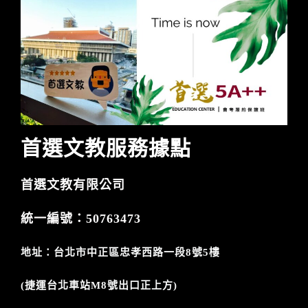
首選
文
教
服務
據點
首選文教有限公
司
統一編號
：50763473
地址：台北市中正區忠孝西路一段8號5樓
(
捷運
台北車站M8號出口正上方)