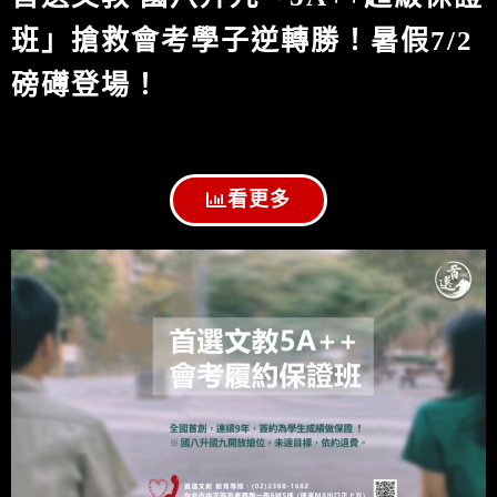
班」搶救會考學子逆轉勝！暑假7/2
磅礡登場！
看更多