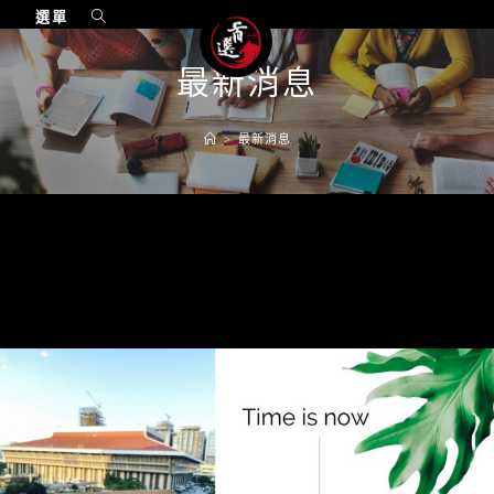
Skip
選單
to
content
最新消息
>
最新消息