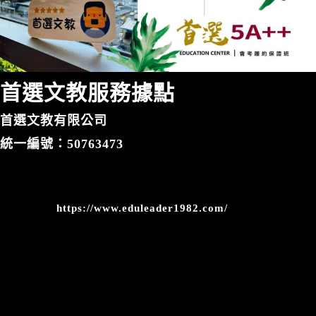
首選
文
教
服務
據點
首選文教有限公
司
統一編號
：50763473
地址：台北市中正區忠孝西路一段8號5樓
(
捷運
台北車站M8號出口正上方)
官方網站
：
https://www.eduleader1982.com/
客服電話：(02) 2388-1682
Facebook 粉絲頁
Line 線上客服
聯絡首選文教
首選文教有限公司
統一編號：50763473