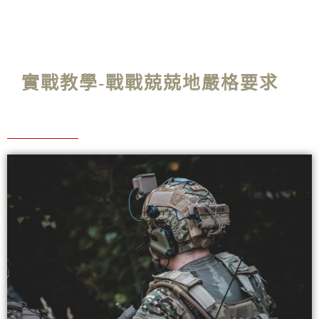
實戰教學-戰戰兢兢地嚴格要求