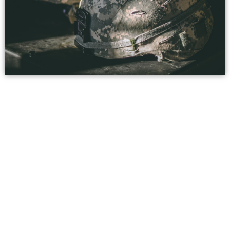
【首選會考5A++超級保證班】宣布全年吃
到飽專案，助您家中考生輕鬆考取5A++、
而且「考上再給獎學金」！值得一題的是，
這些課程學費加總起來往往需要花到十幾
萬，遠超過一般家庭的負荷能力，好消息
是，首選祭出早鳥振興價優惠只要59900
起，更掛出「考不好在隔年九月時退費」的
保證，履約保證書上完全公平公正公開，退
費乾脆不囉嗦。