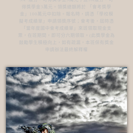
得獎學金3萬元。領獎總額將於 「會考獎學
金」100萬元中扣除。報名時，請憑「學校模
擬考成績單」申請領獎序號；會考後，屆時憑
「當年度國中會考成績單」來班領取現金支
票，在班期間，即可分六期領取。(此獎學金為
鼓勵學生積極向上，如有疏漏，本班保有獎金
申請辦法最終解釋權