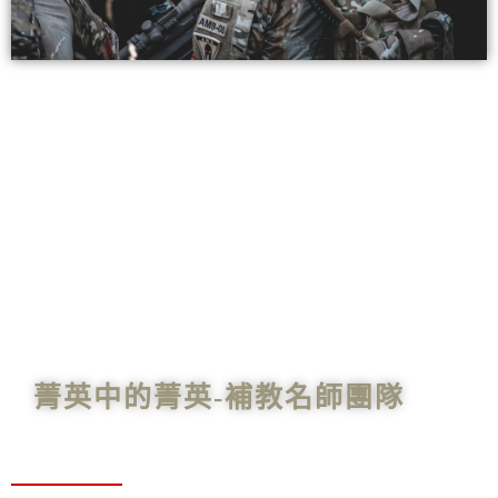
首選不怕考生家長們睜大雙眼看仔細，因為
我們擁有全國首創會考保證班的「硬實
力」、信心滿滿「實戰經驗」，甚至敢直接
拍胸脯保證「開課首週，不滿意就全額退
費」，戰戰兢兢地嚴格要求師資的品質。
菁英中的菁英-補教名師團隊