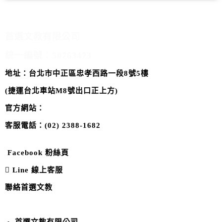
首選
文
教
服務
據點
首選文教有限公
司
統一編號
：50763473
地址：台北市中正區忠孝西路一段8號5樓
(
捷運
台北車站M8號出口正上方)
官方網站
：
https://www.eduleader1982.com/
客服電話：(02) 2388-1682
Facebook 粉絲頁
Line 線上客服
聯絡首選文教