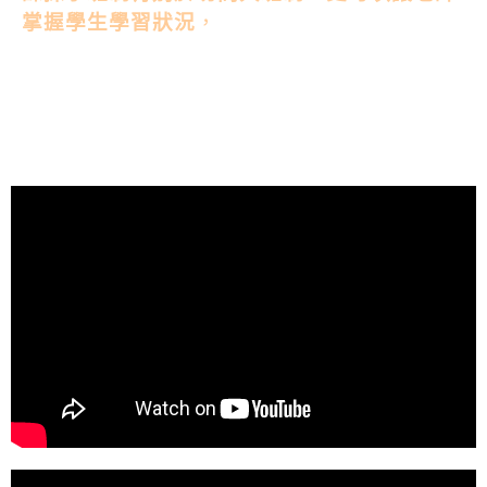
掌握學生學習狀況
，
讓每位學生都有充分的時
間與老師面對面交流、互動、學習，並擁有業
界最寬敞上課座位的班級特色。