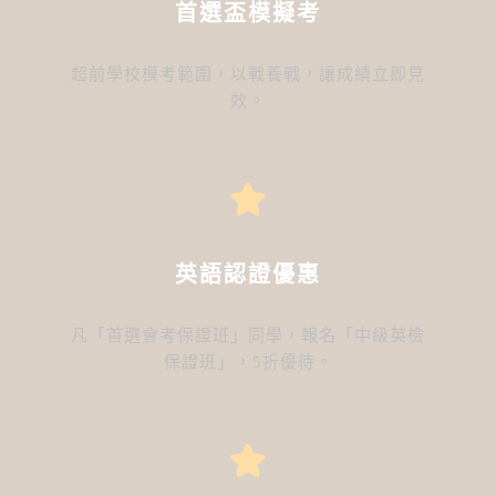
首選盃模擬考
超前學校模考範圍，以戰養戰，讓成績立即見
效。
英語認證優惠
凡「首選會考保證班」同學，報名「中級英檢
保證班」，5折優待。