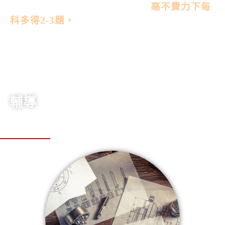
技巧，改變你原本的作題能力，
亳不費力下每
科多得2-3題，
這項戰略得分技巧只在首選才
能學到。
輔導