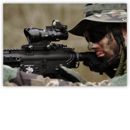
而首選內部，師資網羅「多年補教名師團
隊」及「台灣大學輔導群」！比起洋洋灑灑
說自己學歷好教學強的老王賣瓜，更有說服
力！畢竟家長送孩子進補習班，不是為了成